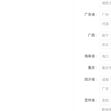
湘西
广东省
：
广州
河源
广西
：
南宁
崇左
海南省
：
海口
重庆
：
重庆
四川省
：
成都
广安
贵州省
：
贵阳
黔南