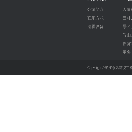
公司简介
人造
联系方式
园林
造雾设备
景区
假山
喷雾
更多 
Copyright © 浙江永风环