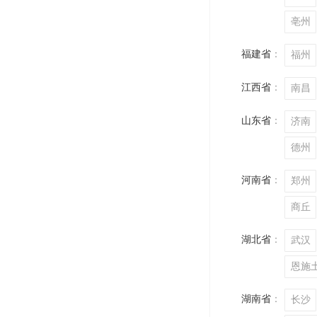
亳州
福建省
：
福州
江西省
：
南昌
山东省
：
济南
德州
河南省
：
郑州
商丘
湖北省
：
武汉
恩施
湖南省
：
长沙